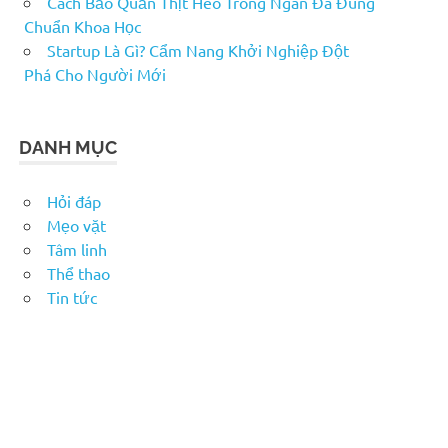
Cách Bảo Quản Thịt Heo Trong Ngăn Đá Đúng
Chuẩn Khoa Học
Startup Là Gì? Cẩm Nang Khởi Nghiệp Đột
Phá Cho Người Mới
DANH MỤC
Hỏi đáp
Mẹo vặt
Tâm linh
Thể thao
Tin tức