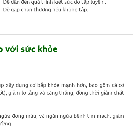
Dễ dẫn đến quá trình kiệt sức do tập luyện .
Dễ gặp chấn thương nếu không tập.
io với sức khỏe
iúp xây dựng cơ bắp khỏe mạnh hơn, bao gồm cả cơ
ốt), giảm lo lắng và căng thẳng, đồng thời giảm chất
 ngừa đông máu, và ngăn ngừa bệnh tim mạch, giảm
đường