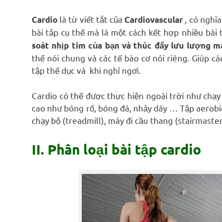
là từ viết tắt của
, có nghĩa
Cardio
Cardiovascular
bài tập cụ thể mà là một cách kết hợp nhiều bài
soát nhịp tim của bạn và thúc đẩy lưu lượng m
thể nói chung và các tế bào cơ nói riêng. Giúp c
tập thể dục và khi nghỉ ngơi.
Cardio có thể được thực hiện ngoài trời như chạy
cao như bóng rổ, bóng đá, nhảy dây … Tập aerobi
chạy bộ (treadmill), máy đi cầu thang (stairmaster
II. Phân loại bài tập cardio