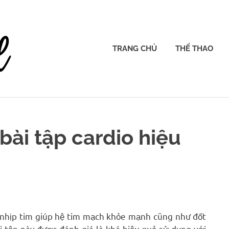
ieatgravel.com
TRANG CHỦ
THỂ THAO
 bài tập cardio hiệu
g nhịp tim giúp hệ tim mạch khỏe mạnh cũng như đốt
 tập này được đánh giá là khá hiệu quả sử dụng với