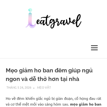
Skip
to
content
Website
ieatgravel.com
kiến
thức
MENU
mới
mỗi
ngày
Mẹo giảm ho ban đêm giúp ngủ
ngon và dễ thở hơn tại nhà
THÁNG 5 24, 2026
MẸO VẶT
Ho về đêm khiến giấc ngủ bị gián đoạn, cổ họng đau rát
và cơ thể mệt mỏi vào sáng hôm sau.
mẹo giảm ho ban