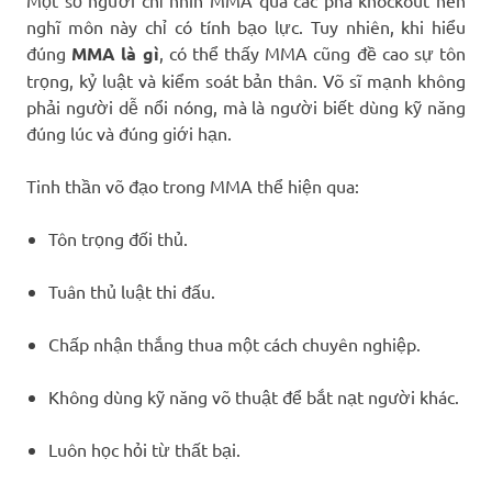
nghĩ môn này chỉ có tính bạo lực. Tuy nhiên, khi hiểu
đúng
MMA là gì
, có thể thấy MMA cũng đề cao sự tôn
trọng, kỷ luật và kiểm soát bản thân. Võ sĩ mạnh không
phải người dễ nổi nóng, mà là người biết dùng kỹ năng
đúng lúc và đúng giới hạn.
Tinh thần võ đạo trong MMA thể hiện qua:
Tôn trọng đối thủ.
Tuân thủ luật thi đấu.
Chấp nhận thắng thua một cách chuyên nghiệp.
Không dùng kỹ năng võ thuật để bắt nạt người khác.
Luôn học hỏi từ thất bại.