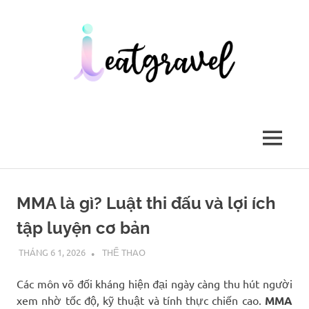
Skip
to
content
Website
ieatgravel.com
kiến
thức
MENU
mới
mỗi
ngày
MMA là gì? Luật thi đấu và lợi ích
tập luyện cơ bản
THÁNG 6 1, 2026
THỂ THAO
Các môn võ đối kháng hiện đại ngày càng thu hút người
xem nhờ tốc độ, kỹ thuật và tính thực chiến cao.
MMA