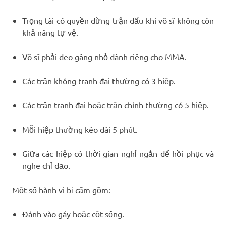
Trọng tài có quyền dừng trận đấu khi võ sĩ không còn
khả năng tự vệ.
Võ sĩ phải đeo găng nhỏ dành riêng cho MMA.
Các trận không tranh đai thường có 3 hiệp.
Các trận tranh đai hoặc trận chính thường có 5 hiệp.
Mỗi hiệp thường kéo dài 5 phút.
Giữa các hiệp có thời gian nghỉ ngắn để hồi phục và
nghe chỉ đạo.
Một số hành vi bị cấm gồm:
Đánh vào gáy hoặc cột sống.