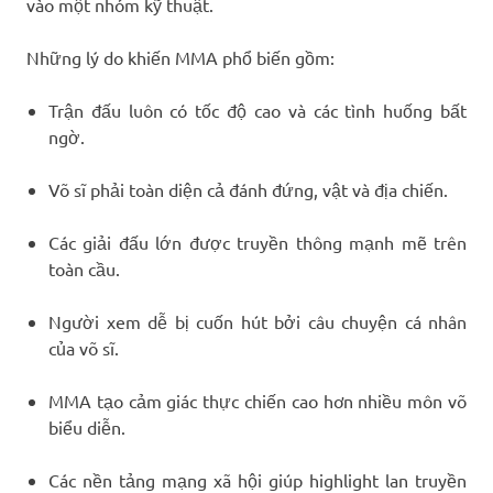
vào một nhóm kỹ thuật.
Những lý do khiến MMA phổ biến gồm:
Trận đấu luôn có tốc độ cao và các tình huống bất
ngờ.
Võ sĩ phải toàn diện cả đánh đứng, vật và địa chiến.
Các giải đấu lớn được truyền thông mạnh mẽ trên
toàn cầu.
Người xem dễ bị cuốn hút bởi câu chuyện cá nhân
của võ sĩ.
MMA tạo cảm giác thực chiến cao hơn nhiều môn võ
biểu diễn.
Các nền tảng mạng xã hội giúp highlight lan truyền