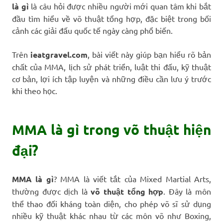
là gì
là câu hỏi được nhiều người mới quan tâm khi bắt
đầu tìm hiểu về võ thuật tổng hợp, đặc biệt trong bối
cảnh các giải đấu quốc tế ngày càng phổ biến.
Trên
ieatgravel.com
, bài viết này giúp bạn hiểu rõ bản
chất của MMA, lịch sử phát triển, luật thi đấu, kỹ thuật
cơ bản, lợi ích tập luyện và những điều cần lưu ý trước
khi theo học.
MMA là gì trong võ thuật hiện
đại?
MMA là gì
? MMA là viết tắt của Mixed Martial Arts,
thường được dịch là
võ thuật tổng hợp
. Đây là môn
thể thao đối kháng toàn diện, cho phép võ sĩ sử dụng
nhiều kỹ thuật khác nhau từ các môn võ như Boxing,