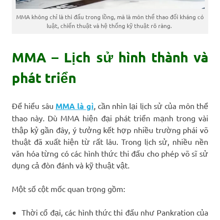
MMA không chỉ là thi đấu trong lồng, mà là môn thể thao đối kháng có
luật, chiến thuật và hệ thống kỹ thuật rõ ràng.
MMA – Lịch sử hình thành và
phát triển
Để hiểu sâu
MMA là gì
, cần nhìn lại lịch sử của môn thể
thao này. Dù MMA hiện đại phát triển mạnh trong vài
thập kỷ gần đây, ý tưởng kết hợp nhiều trường phái võ
thuật đã xuất hiện từ rất lâu. Trong lịch sử, nhiều nền
văn hóa từng có các hình thức thi đấu cho phép võ sĩ sử
dụng cả đòn đánh và kỹ thuật vật.
Một số cột mốc quan trọng gồm:
Thời cổ đại, các hình thức thi đấu như Pankration của