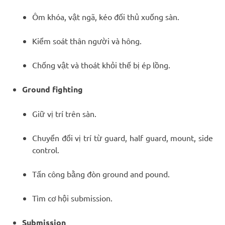
Ôm khóa, vật ngã, kéo đối thủ xuống sàn.
Kiểm soát thân người và hông.
Chống vật và thoát khỏi thế bị ép lồng.
Ground fighting
Giữ vị trí trên sàn.
Chuyển đổi vị trí từ guard, half guard, mount, side
control.
Tấn công bằng đòn ground and pound.
Tìm cơ hội submission.
Submission