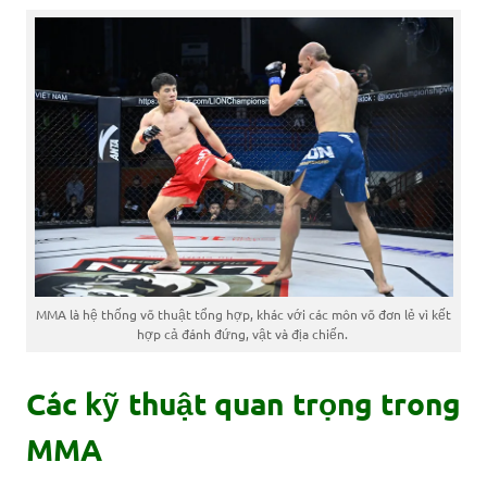
MMA là hệ thống võ thuật tổng hợp, khác với các môn võ đơn lẻ vì kết
hợp cả đánh đứng, vật và địa chiến.
Các kỹ thuật quan trọng trong
MMA