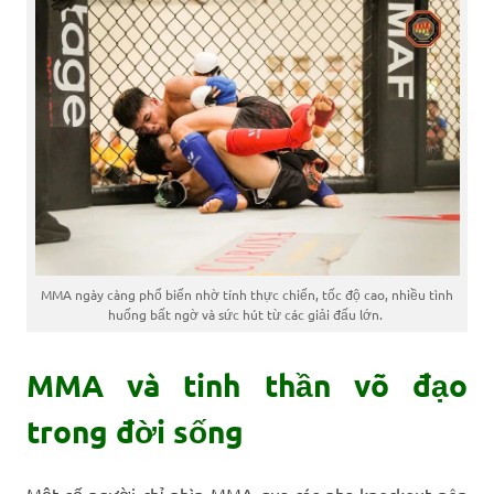
MMA ngày càng phổ biến nhờ tính thực chiến, tốc độ cao, nhiều tình
huống bất ngờ và sức hút từ các giải đấu lớn.
MMA và tinh thần võ đạo
trong đời sống
Một số người chỉ nhìn MMA qua các pha knockout nên