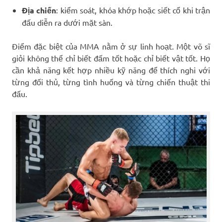
Địa chiến
: kiểm soát, khóa khớp hoặc siết cổ khi trận
đấu diễn ra dưới mặt sàn.
Điểm đặc biệt của MMA nằm ở sự linh hoạt. Một võ sĩ
giỏi không thể chỉ biết đấm tốt hoặc chỉ biết vật tốt. Họ
cần khả năng kết hợp nhiều kỹ năng để thích nghi với
từng đối thủ, từng tình huống và từng chiến thuật thi
đấu.