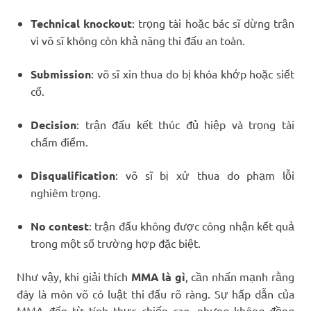
Technical knockout
: trọng tài hoặc bác sĩ dừng trận
vì võ sĩ không còn khả năng thi đấu an toàn.
Submission
: võ sĩ xin thua do bị khóa khớp hoặc siết
cổ.
Decision
: trận đấu kết thúc đủ hiệp và trọng tài
chấm điểm.
Disqualification
: võ sĩ bị xử thua do phạm lỗi
nghiêm trọng.
No contest
: trận đấu không được công nhận kết quả
trong một số trường hợp đặc biệt.
Như vậy, khi giải thích
MMA là gì
, cần nhấn mạnh rằng
đây là môn võ có luật thi đấu rõ ràng. Sự hấp dẫn của
MMA đến từ tính thực chiến cao, nhưng không đồng