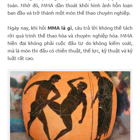
toàn. Nhờ đó, MMA dần thoát khỏi hình ảnh hỗn loạn
ban đầu và trở thành một môn thể thao chuyên nghiệp.
Ngày nay, khi hỏi
MMA là gì
, câu trả lời không thể tách
rời quá trình thể thao hóa và chuyên nghiệp hóa. MMA
hiện đại không phải cuộc đấu tự do không kiểm soát,
mà là môn thi đấu có chiến thuật, thể lực, kỹ thuật và kỷ
luật rất cao.