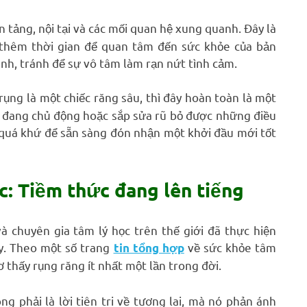
 tảng, nội tại và các mối quan hệ xung quanh. Đây là
thêm thời gian để quan tâm đến sức khỏe của bản
h, tránh để sự vô tâm làm rạn nứt tình cảm.
ụng là một chiếc răng sâu, thì đây hoàn toàn là một
n đang chủ động hoặc sắp sửa rũ bỏ được những điều
g quá khứ để sẵn sàng đón nhận một khởi đầu mới tốt
c: Tiềm thức đang lên tiếng
à chuyên gia tâm lý học trên thế giới đã thực hiện
y. Theo một số trang
về sức khỏe tâm
tin tổng hợp
thấy rụng răng ít nhất một lần trong đời.
g phải là lời tiên tri về tương lai, mà nó phản ánh