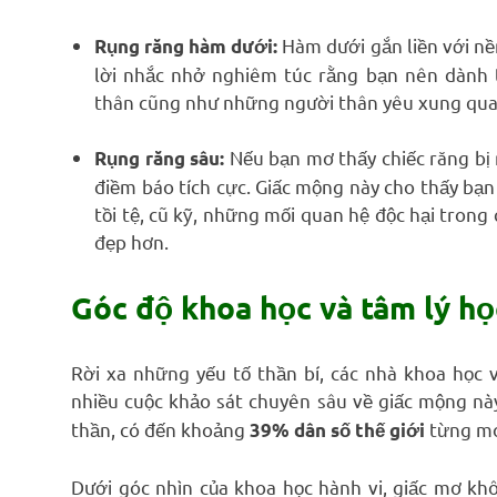
Hàm dưới gắn liền với nền
Rụng răng hàm dưới:
lời nhắc nhở nghiêm túc rằng bạn nên dành 
thân cũng như những người thân yêu xung quan
Nếu bạn mơ thấy chiếc răng bị r
Rụng răng sâu:
điềm báo tích cực. Giấc mộng này cho thấy bạ
tồi tệ, cũ kỹ, những mối quan hệ độc hại tron
đẹp hơn.
Góc độ khoa học và tâm lý họ
Rời xa những yếu tố thần bí, các nhà khoa học v
nhiều cuộc khảo sát chuyên sâu về giấc mộng nà
thần, có đến khoảng
từng mơ 
39% dân số thế giới
Dưới góc nhìn của khoa học hành vi, giấc mơ khôn