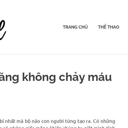
ieatgravel.com
TRANG CHỦ
THỂ THAO
răng không chảy máu
 bí nhất mà bộ não con người từng tạo ra. Có những
g có những giấc mộng khiến chúng ta giật mình tỉnh