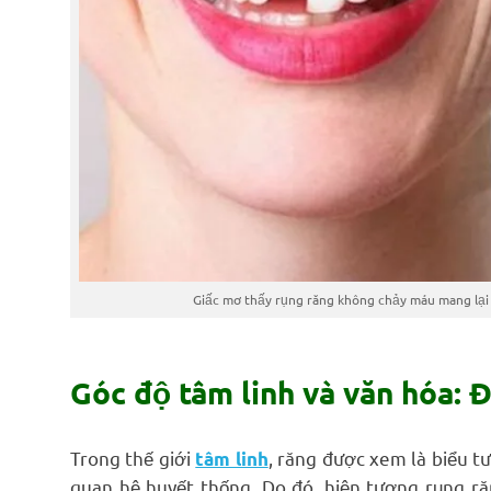
Giấc mơ thấy rụng răng không chảy máu mang lại 
Góc độ tâm linh và văn hóa: 
Trong thế giới
, răng được xem là biểu t
tâm linh
quan hệ huyết thống. Do đó, hiện tượng rụng r